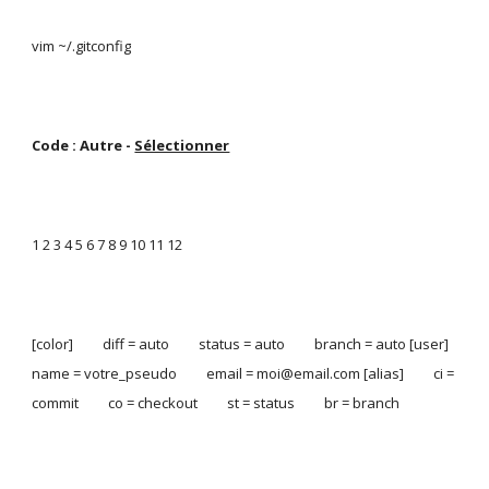
vim ~/.gitconfig
Code : Autre - 
Sélectionner
1 2 3 4 5 6 7 8 9 10 11 12
[color]         diff = auto         status = auto         branch = auto [user]         
name = votre_pseudo         email = moi@email.com [alias]         ci = 
commit         co = checkout         st = status         br = branch