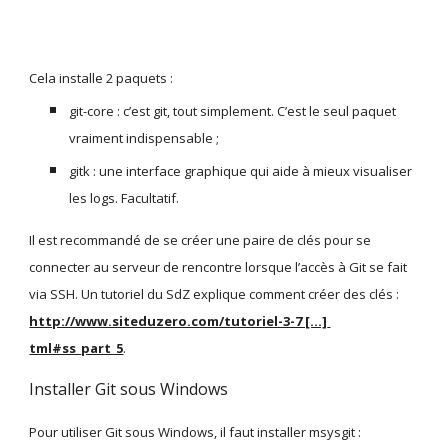
Cela installe 2 paquets :
git-core : c’est git, tout simplement. C’est le seul paquet 
vraiment indispensable ;
gitk : une interface graphique qui aide à mieux visualiser 
les logs. Facultatif.
Il est recommandé de se créer une paire de clés pour se 
connecter au serveur de rencontre lorsque l’accès à Git se fait 
via SSH. Un tutoriel du SdZ explique comment créer des clés : 
http://www.siteduzero.com/tutoriel-3-7 [...] 
tml#ss_part_5
.
Installer Git sous Windows
Pour utiliser Git sous Windows, il faut installer msysgit : 